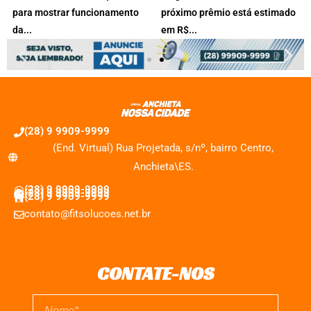
para mostrar funcionamento
próximo prêmio está estimado
Uma live será realizada nesta
Dezenas sorteadas foram: 30 -
da...
em R$...
segunda (3), às 17h30,...
35 - 38 -...
3 de agosto de 2026
31 de julho de 2026
(28) 9 9909-9999
(End. Virtual) Rua Projetada, s/nº, bairro Centro,
Anchieta\ES.
(28) 9 9909-9999
(28) 9 9909-9999
(28) 9 9909-9999
contato@fitsolucoes.net.br
CONTATE-NOS