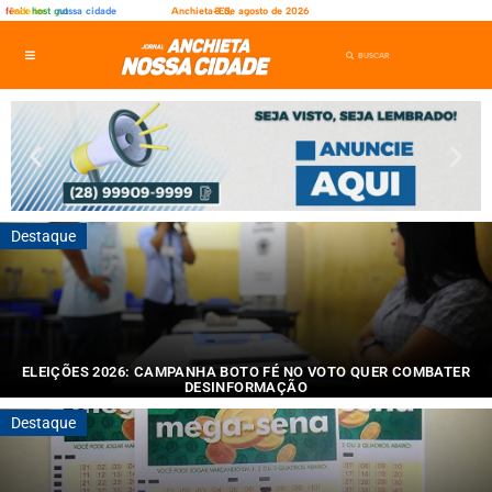
fênix
rede ler
host gut
nossa cidade
Anchieta-ES,
8 de agosto de 2026
Destaque
ELEIÇÕES 2026: CAMPANHA BOTO FÉ NO VOTO QUER COMBATER
DESINFORMAÇÃO
Iniciativa....
Destaque