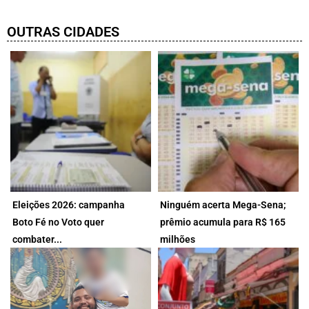
OUTRAS CIDADES
Eleições 2026: campanha
Ninguém acerta Mega-Sena;
Boto Fé no Voto quer
prêmio acumula para R$ 165
Iniciativa reúne comunidades de
Dezenas sorteadas foram: 16 -
combater...
milhões
fé e entidades ecumênicas
21 - 24 -...
Combater...
7 de agosto de 2026
7 de agosto de 2026