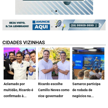
CIDADES VIZINHAS
Aclamado por
Ricardo escolhe
Samarco participa
multidão, Ricardo é
Camillo Neves como
de rodada de
confirmado à...
vice-governador
negócios na...
MDB homologa
O governador do
A Samarco
candidatura do
Espírito Santo,...
participou, nesta