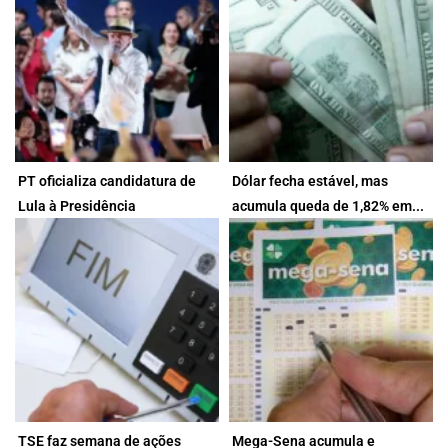
5 de agosto de 2026
5 de agosto de 2026
PT oficializa candidatura de
Dólar fecha estável, mas
Geraldo Alckmin compõe a
Bolsa sobe 3,5% no mês e
Lula à Presidência
acumula queda de 1,82% em...
chapa como candidato à Vice-
petróleo salta mais...
Presidência...
3 de agosto de 2026
3 de agosto de 2026
TSE faz semana de ações
Mega-Sena acumula e