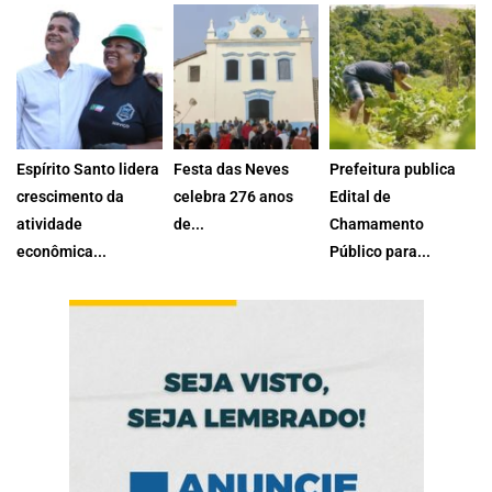
governador...
terça-feira...
4 de agosto de
6 de agosto de
30 de julho de
2026
2026
2026
Espírito Santo lidera
Festa das Neves
Prefeitura publica
crescimento da
celebra 276 anos
Edital de
atividade
de...
Chamamento
A Paróquia Nossa
econômica...
Público para...
Estado registrou alta
Senhora das...
Prefeitura de
de 4,4%...
Presidente Kennedy,
26 de julho de
por...
30 de julho de
2026
24 de julho de
2026
2026