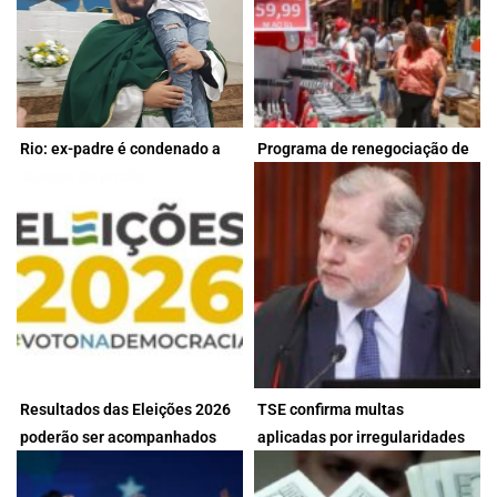
Rio: ex-padre é condenado a
Programa de renegociação de
Padrasto também é acusado de
Medida foi oficializada no Diário
48 anos de prisão...
dívidas é prorrogado até 31...
instigação ao suicídio A...
Oficial da União deste...
7 de agosto de 2026
5 de agosto de 2026
Resultados das Eleições 2026
TSE confirma multas
poderão ser acompanhados
aplicadas por irregularidades
Site e app do TSE permitirão
Decisão do Tribunal foi unânime
em tempo...
em eleições gerais...
consultar totalização dos...
em ambos os casos,...