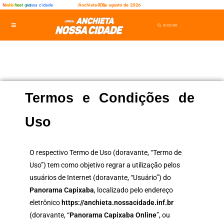
fênix
rede ler
host gut
nossa cidade
Anchieta-ES,
9 de agosto de 2026
Termos e Condições de
Uso
O respectivo Termo de Uso (doravante, “Termo de
Uso”) tem como objetivo regrar a utilização pelos
usuários de Internet (doravante, “Usuário”) do
Panorama Capixaba
, localizado pelo endereço
eletrônico
https://anchieta.nossacidade.inf.br
(doravante, “
Panorama Capixaba Online
”, ou