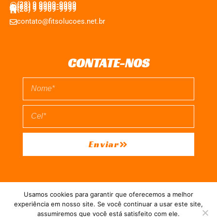
(28) 9 9909-9999
(28) 9 9909-9999
(28) 9 9909-9999
contato@fitsolucoes.net.br
CONTATE-NOS
Enviar
EXPEDIENTE
QUEM SOMOS
POLÍTICA DE PRIVACIDADE
Usamos cookies para garantir que oferecemos a melhor
TERMO DE USO
experiência em nosso site. Se você continuar a usar este site,
assumiremos que você está satisfeito com ele.