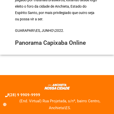
julgado por tribunais brasileiros, estando desde logo
eleito o foro da cidade de Anchieta, Estado do
Espírito Santo, por mais privilegiado que outro seja
ou possa vir a ser.
GUARAPARI\ES, JUNHO\2022.
Panorama Capixaba Online
(28) 9 9909-9999
(End. Virtual) Rua Projetada, s/nº, bairro Centro,
Anchieta\ES.