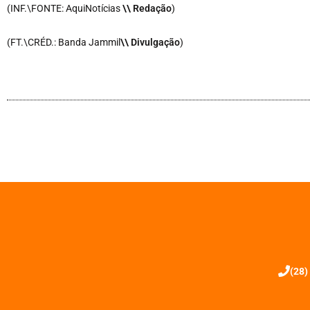
(INF.\FONTE: AquiNotícias
\\ Redação
)
(FT.\CRÉD.: Banda Jammil
\\ Divulgação
)
(28)