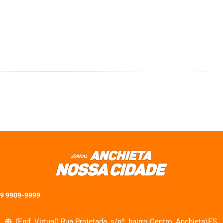
 9 9909-9999
(End. Virtual) Rua Projetada, s/nº, bairro Centro, Anchieta\ES.