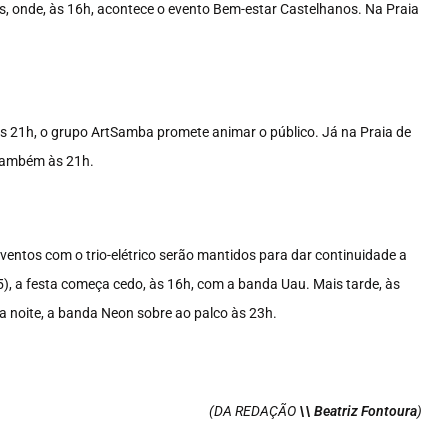
, onde, às 16h, acontece o evento Bem-estar Castelhanos. Na Praia
Às 21h, o grupo ArtSamba promete animar o público. Já na Praia de
, também às 21h.
eventos com o trio-elétrico serão mantidos para dar continuidade a
5), a festa começa cedo, às 16h, com a banda Uau. Mais tarde, às
a noite, a banda Neon sobre ao palco às 23h.
(DA REDAÇÃO
\\ Beatriz Fontoura
)