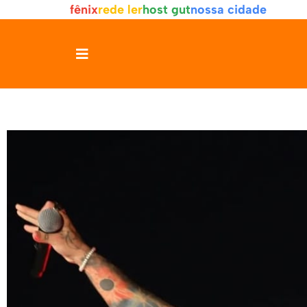
fênix
rede ler
host gut
nossa cidade