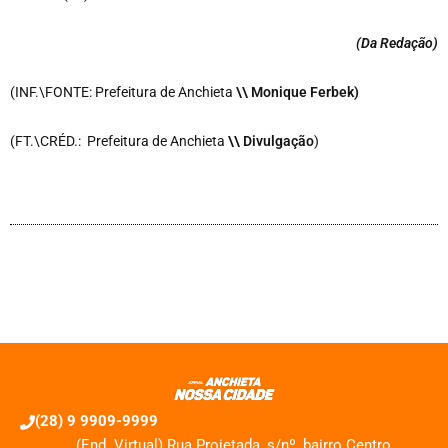
(Da Redação
)
(INF.\FONTE: Prefeitura de Anchieta
\\ Monique Ferbek)
(FT.\CRÉD.: Prefeitura de Anchieta
\\ Divulgação
)
(28) 9 9909-9999
(End. Virtual) Rua Projetada, s/nº, bairro Centro,