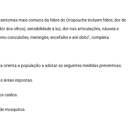
s sintomas mais comuns da febre do Oropouche incluem febre, dor de
or dos olhos), sensibilidade à luz, dor nas articulações, náusea e
o convulsões, meningite, encefalite e até óbito”, completa.
ra orienta a população a adotar as seguintes medidas preventivas:
as áreas expostas.
os caídos.
 de mosquitos.