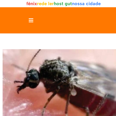
fênix
rede ler
host gut
nossa cidade