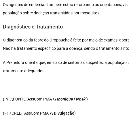
Os agentes de endemias também estão reforçando as orientações, visita
população sobre doenças transmitidas por mosquitos.
Diagnóstico e Tratamento
O diagnóstico da febre do Oropouche é feito por meio de exames labora
Não há tratamento específico para a doença, sendo o tratamento sintom
A Prefeitura orienta que, em caso de sintomas suspeitos, a população
tratamento adequados.
(INF.\FONTE: AssCom PMA
\
\
Monique Ferbek
)
(FT.\CRÉD.: AssCom PMA
\
\ Divulgação
)