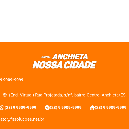
 9 9909-9999
(End. Virtual) Rua Projetada, s/nº, bairro Centro, Anchieta\ES.
(28) 9 9909-9999
(28) 9 9909-9999
(28) 9 9909-9999
ato@fitsolucoes.net.br