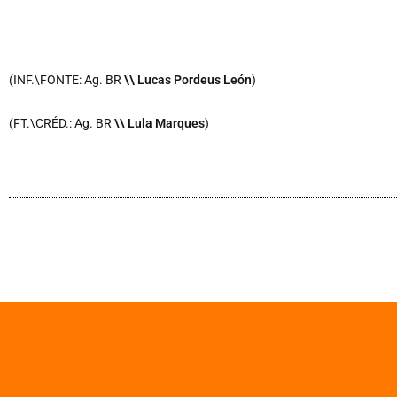
(INF.\FONTE: Ag. BR
\\ Lucas Pordeus León
)
(FT.\CRÉD.: Ag. BR
\\ Lula Marques
)