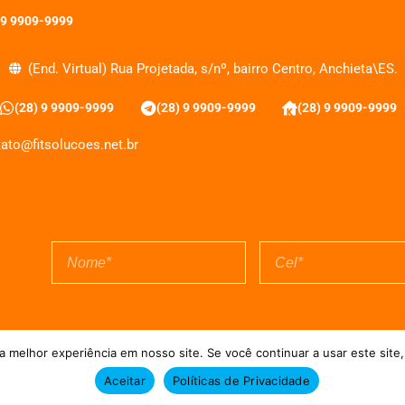
 9 9909-9999
(End. Virtual) Rua Projetada, s/nº, bairro Centro, Anchieta\ES.
(28) 9 9909-9999
(28) 9 9909-9999
(28) 9 9909-9999
ato@fitsolucoes.net.br
EXPEDIENTE
QUEM SOMOS
POLÍTICA DE PRIVACIDADE
TERMO DE USO
 melhor experiência em nosso site. Se você continuar a usar este site,
Aceitar
Políticas de Privacidade
uções = Atualizado pelo Consórcio de Agências: Kriativuz e Philadelphia