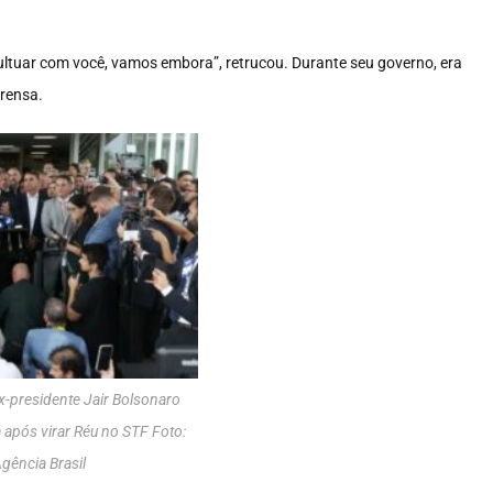
multuar com você, vamos embora”, retrucou. Durante seu governo, era
prensa.
x-presidente Jair Bolsonaro
 após virar Réu no STF Foto:
gência Brasil