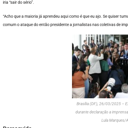
iria “sair do sério”.
“Acho que a maioria já aprendeu aqui como é que eu ajo. Se quiser tu
comum o ataque do então presidente a jornalistas nas coletivas de im
Brasília (DF), 26/03/2025 – E
durante declaração a imprensa
Lula Marques/A