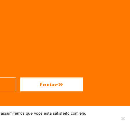
Enviar
 assumiremos que você está satisfeito com ele.
 = Hospedado em
hostgut.com.br