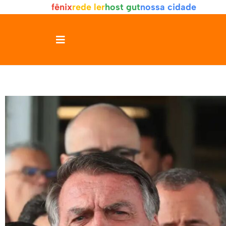
fênix
rede ler
host gut
nossa cidade