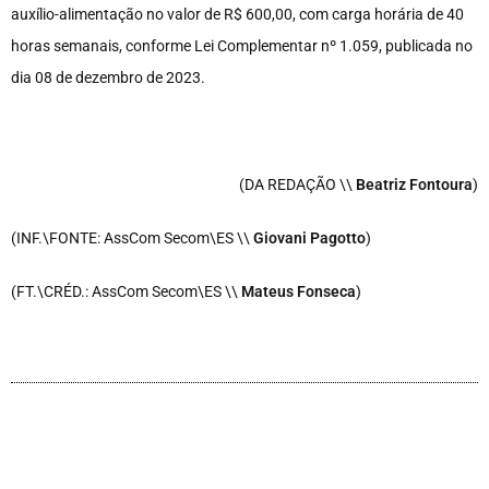
auxílio-alimentação no valor de R$ 600,00, com carga horária de 40
horas semanais, conforme Lei Complementar nº 1.059, publicada no
dia 08 de dezembro de 2023.
(DA REDAÇÃO \\
Beatriz Fontoura
)
(INF.\FONTE: AssCom Secom\ES \\
Giovani Pagotto
)
(FT.\CRÉD.: AssCom Secom\ES \\
Mateus Fonseca
)