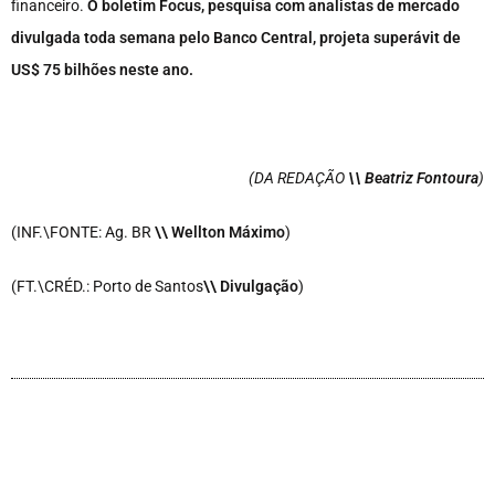
financeiro.
O boletim Focus, pesquisa com analistas de mercado
divulgada toda semana pelo Banco Central, projeta superávit de
US$ 75 bilhões neste ano.
(DA REDAÇÃO
\\ Beatriz Fontoura
)
(INF.\FONTE: Ag. BR
\\ Wellton Máximo
)
(FT.\CRÉD.: Porto de Santos
\\ Divulgação
)