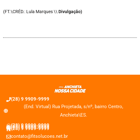
(FT.\CRÉD.: Lula Marques \\
Divulgação)
(28) 9 9909-9999
(End. Virtual) Rua Projetada, s/nº, bairro Centro,
Anchieta\ES.
(28) 9 9909-9999
(28) 9 9909-9999
(28) 9 9909-9999
contato@fitsolucoes.net.br