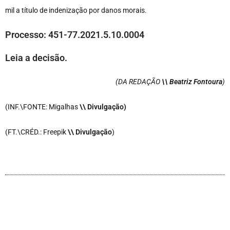
mil a título de indenização por danos morais.
Processo: 451-77.2021.5.10.0004
Leia a decisão.
(DA REDAÇÃO
\\ Beatriz Fontoura
)
(INF.\FONTE: Migalhas
\\ Divulgação)
(FT.\CRÉD.: Freepik
\\ Divulgação
)