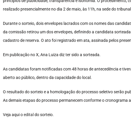
princípios de publicidade, transparência e isonomia. O procedimento, c
realizado presencialmente no dia 2 de maio, às 11h, na sede do tribuna
Durante o sorteio, dois envelopes lacrados com os nomes das candi
da comissão retirou um dos envelopes, definindo a candidata sortead
cadastro de reserva. O ato foi registrado em ata, assinada pelos prese
Em publicação no X, Ana Luiza diz ter sido a sorteada.
As candidatas foram notificadas com 48 horas de antecedência e tivera
aberto ao público, dentro da capacidade do local.
O resultado do sorteio e a homologação do processo seletivo serão publ
As demais etapas do processo permanecem conforme o cronograma an
Veja aqui o
edital
do sorteio.