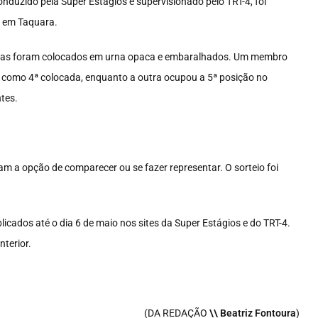
onduzido pela Super Estágios e supervisionado pelo TRT-4, foi
l em Taquara.
datas foram colocados em urna opaca e embaralhados. Um membro
a como 4ª colocada, enquanto a outra ocupou a 5ª posição no
ntes.
m a opção de comparecer ou se fazer representar. O sorteio foi
icados até o dia 6 de maio nos sites da Super Estágios e do TRT-4.
terior.
(DA REDAÇÃO
\\ Beatriz Fontoura
)