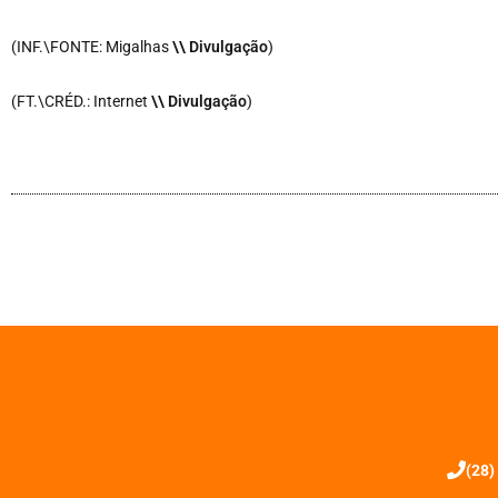
(INF.\FONTE: Migalhas
\
\ Divulgação
)
(FT.\CRÉD.: Internet
\
\ Divulgação
)
(28)