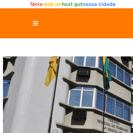
fênix
rede ler
host gut
nossa cidade