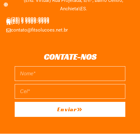
(End. Virtual) Rua Projetada, s/nº, bairro Centro,
Anchieta\ES.
(28) 9 9909-9999
(28) 9 9909-9999
(28) 9 9909-9999
contato@fitsolucoes.net.br
CONTATE-NOS
Enviar
EXPEDIENTE
QUEM SOMOS
POLÍTICA DE PRIVACIDADE