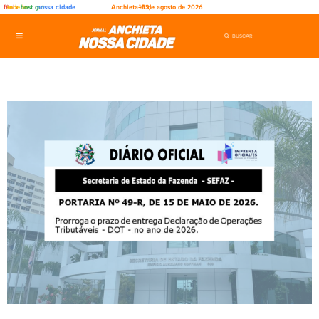
fênix
rede ler
host gut
nossa cidade
Anchieta-ES,
10 de agosto de 2026