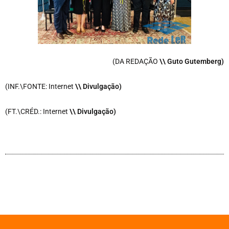
(DA REDAÇÃO
\\ Guto Gutemberg)
(INF.\FONTE: Internet
\
\ Divulgação)
(FT.\CRÉD.: Internet
\
\ Divulgação)