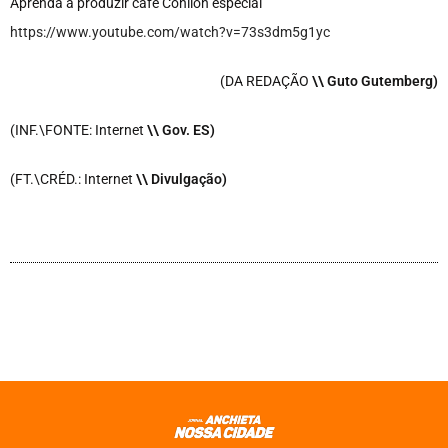
Aprenda a produzir café Conilon especial
https://www.youtube.com/watch?v=73s3dm5g1yc
(DA REDAÇÃO
\\ Guto Gutemberg)
(INF.\FONTE: Internet
\
\ Gov. ES)
(FT.\CRÉD.: Internet
\
\ Divulgação)