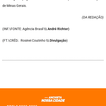
de Minas Gerais.
(DA REDAÇÃO
)
(INF.\FONTE: Agência Brasil
\\ André Richter)
(FT.\CRÉD.: Rosinei Coutinho
\\ Divulgação
)