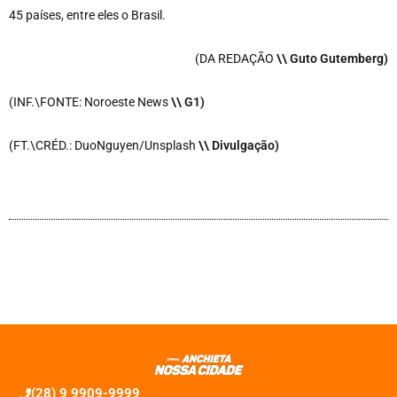
45 países, entre eles o Brasil.
(DA REDAÇÃO
\\ Guto Gutemberg)
(INF.\FONTE: Noroeste News
\
\ G1)
(FT.\CRÉD.: DuoNguyen/Unsplash
\
\ Divulgação)
(28) 9 9909-9999