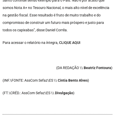
Santo continue sendo exemplo para o País. Não é por acaso que
somos Nota A+ no Tesouro Nacional, o mais alto nível de excelência
na gestão fiscal. Esse resultado é fruto de muito trabalho e do
compromisso de construir um futuro mais próspero e justo para
todos os capixabas”, disse Daniel Corrêa.
Para acessar o relatório na íntegra,
CLIQUE AQUI
(DA REDAÇÃO \\
Beatriz Fontoura
)
(INF.\FONTE: AssCom Sefaz\ES \\
Cintia Bento Alves
)
(FT.\CRÉD.: AssCom Sefaz\ES \\
Divulgação
)