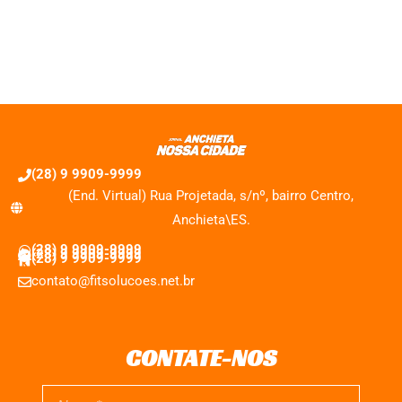
(28) 9 9909-9999
(End. Virtual) Rua Projetada, s/nº, bairro Centro,
Anchieta\ES.
(28) 9 9909-9999
(28) 9 9909-9999
(28) 9 9909-9999
contato@fitsolucoes.net.br
CONTATE-NOS