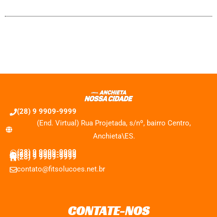
(28) 9 9909-9999
(End. Virtual) Rua Projetada, s/nº, bairro Centro,
Anchieta\ES.
(28) 9 9909-9999
(28) 9 9909-9999
(28) 9 9909-9999
contato@fitsolucoes.net.br
CONTATE-NOS