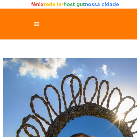
fênix
rede ler
host gut
nossa cidade