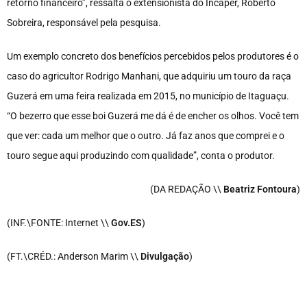
retorno financeiro”, ressalta o extensionista do Incaper, Roberto
Sobreira, responsável pela pesquisa.
Um exemplo concreto dos benefícios percebidos pelos produtores é o
caso do agricultor Rodrigo Manhani, que adquiriu um touro da raça
Guzerá em uma feira realizada em 2015, no município de Itaguaçu.
“O bezerro que esse boi Guzerá me dá é de encher os olhos. Você tem
que ver: cada um melhor que o outro. Já faz anos que comprei e o
touro segue aqui produzindo com qualidade”, conta o produtor.
(DA REDAÇÃO \\
Beatriz Fontoura
)
(INF.\FONTE: Internet \\
Gov.ES
)
(FT.\CRÉD.: Anderson Marim \\
Divulgação
)