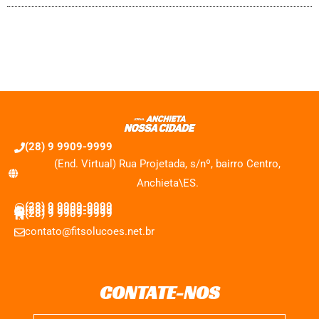
(28) 9 9909-9999
(End. Virtual) Rua Projetada, s/nº, bairro Centro,
Anchieta\ES.
(28) 9 9909-9999
(28) 9 9909-9999
(28) 9 9909-9999
contato@fitsolucoes.net.br
CONTATE-NOS