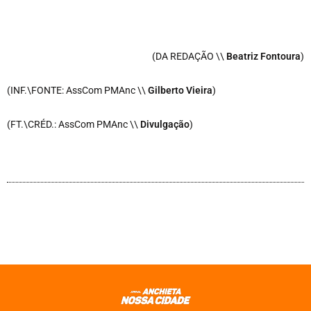
(DA REDAÇÃO \\
Beatriz Fontoura
)
(INF.\FONTE: AssCom PMAnc \\
Gilberto Vieira
)
(FT.\CRÉD.: AssCom PMAnc \\
Divulgação
)