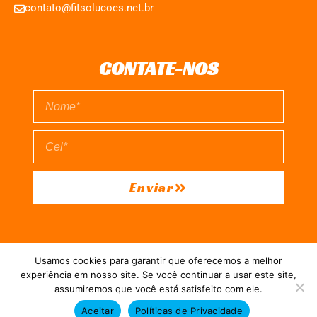
contato@fitsolucoes.net.br
CONTATE-NOS
Enviar
EXPEDIENTE
QUEM SOMOS
POLÍTICA DE PRIVACIDADE
Usamos cookies para garantir que oferecemos a melhor
TERMO DE USO
experiência em nosso site. Se você continuar a usar este site,
assumiremos que você está satisfeito com ele.
Direitos reservados à FIT Soluções = Atualizado pelo Consórcio de
Aceitar
Políticas de Privacidade