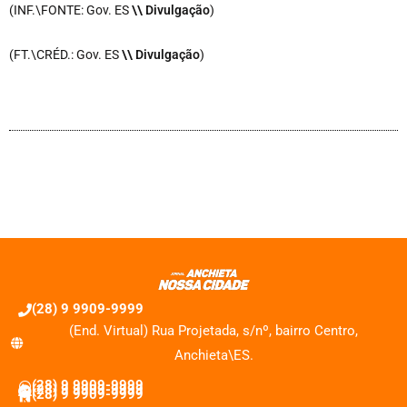
(INF.\FONTE: Gov. ES
\\ Divulgação
)
(FT.\CRÉD.: Gov. ES
\\ Divulgação
)
(28) 9 9909-9999
(End. Virtual) Rua Projetada, s/nº, bairro Centro,
Anchieta\ES.
(28) 9 9909-9999
(28) 9 9909-9999
(28) 9 9909-9999