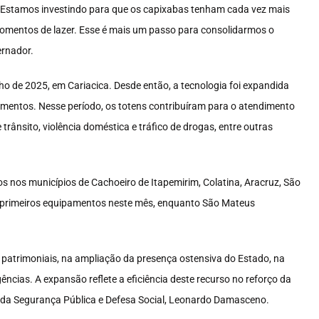
s. Estamos investindo para que os capixabas tenham cada vez mais
s momentos de lazer. Esse é mais um passo para consolidarmos o
ernador.
ho de 2025, em Cariacica. Desde então, a tecnologia foi expandida
amentos. Nesse período, os totens contribuíram para o atendimento
trânsito, violência doméstica e tráfico de drogas, entre outras
os nos municípios de Cachoeiro de Itapemirim, Colatina, Aracruz, São
s primeiros equipamentos neste mês, enquanto São Mateus
 patrimoniais, na ampliação da presença ostensiva do Estado, na
cias. A expansão reflete a eficiência deste recurso no reforço da
 da Segurança Pública e Defesa Social, Leonardo Damasceno.