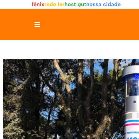
fênix
rede ler
host gut
nossa cidade