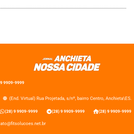
 9 9909-9999
(End. Virtual) Rua Projetada, s/nº, bairro Centro, Anchieta\ES.
(28) 9 9909-9999
(28) 9 9909-9999
(28) 9 9909-9999
ato@fitsolucoes.net.br