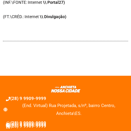
(INF.\FONTE: Internet
\
\ Portal27)
(FT.\CRÉD.: Internet
\
\ Divulgação)
(28) 9 9909-9999
(End. Virtual) Rua Projetada, s/nº, bairro Centro,
Anchieta\ES.
(28) 9 9909-9999
(28) 9 9909-9999
(28) 9 9909-9999