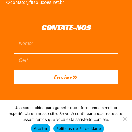
contato@fitsolucoes.net.br
CONTATE-NOS
Enviar
EXPEDIENTE
QUEM SOMOS
POLÍTICA DE PRIVACIDADE
Usamos cookies para garantir que oferecemos a melhor
TERMO DE USO
experiência em nosso site. Se você continuar a usar este site,
assumiremos que você está satisfeito com ele.
Direitos reservados à FIT Soluções = Atualizado pelo Consórcio de
Aceitar
Políticas de Privacidade