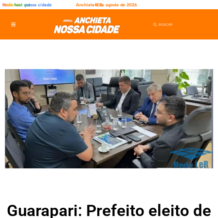
fênix
rede ler
host gut
nossa cidade
Anchieta-ES,
5 de agosto de 2026
Guarapari: Prefeito eleito de