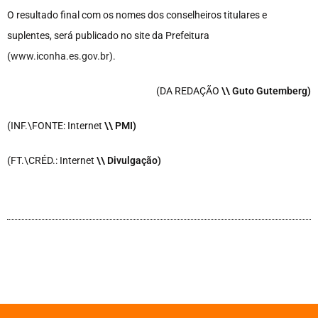
O resultado final com os nomes dos conselheiros titulares e
suplentes, será publicado no site da Prefeitura
(
www.iconha.es.gov.br
).
(DA REDAÇÃO
\\ Guto Gutemberg)
(INF.\FONTE: Internet
\
\ PMI)
(FT.\CRÉD.: Internet
\
\ Divulgação)