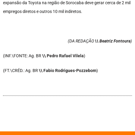
expansão da Toyota na região de Sorocaba deve gerar cerca de 2 mil
empregos diretos e outros 10 mil indiretos.
(DA REDAÇÃO
\\ Beatriz Fontoura
)
(INF.\FONTE: Ag. BR
\\ Pedro Rafael Vilela
)
(FT.\CRÉD.: Ag. BR
\\ Fabio Rodrigues-Pozzebom
)