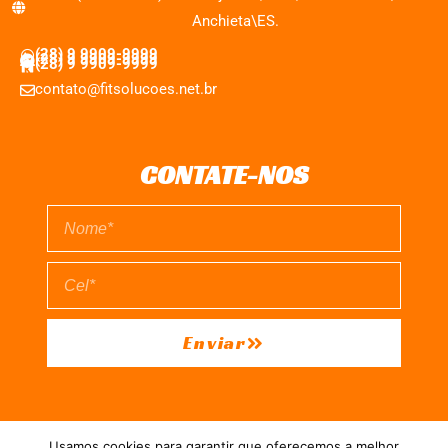
Anchieta\ES.
(28) 9 9909-9999
(28) 9 9909-9999
(28) 9 9909-9999
contato@fitsolucoes.net.br
CONTATE-NOS
Enviar
EXPEDIENTE
QUEM SOMOS
POLÍTICA DE PRIVACIDADE
Usamos cookies para garantir que oferecemos a melhor