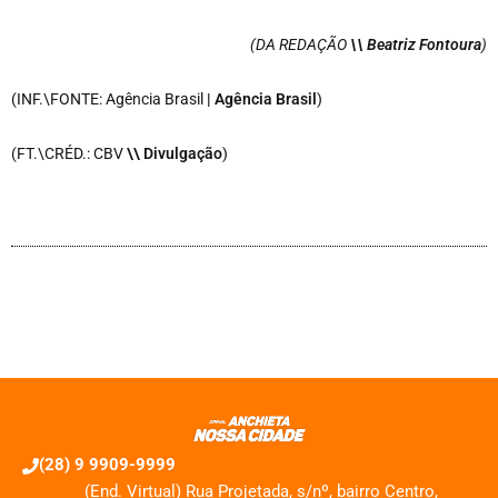
(DA REDAÇÃO
\\ Beatriz Fontoura
)
(INF.\FONTE: Agência Brasil
| Agência Brasil
)
(FT.\CRÉD.: CBV
\\ Divulgação
)
(28) 9 9909-9999
(End. Virtual) Rua Projetada, s/nº, bairro Centro,