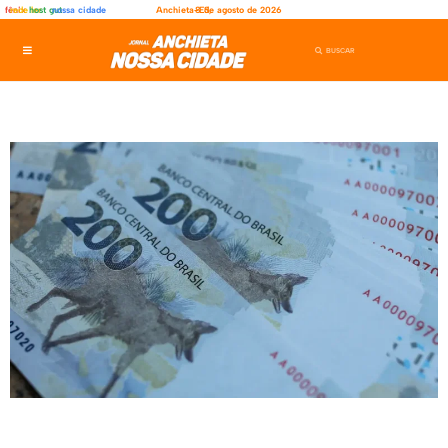
fênix
rede ler
host gut
nossa cidade
Anchieta-ES,
8 de agosto de 2026