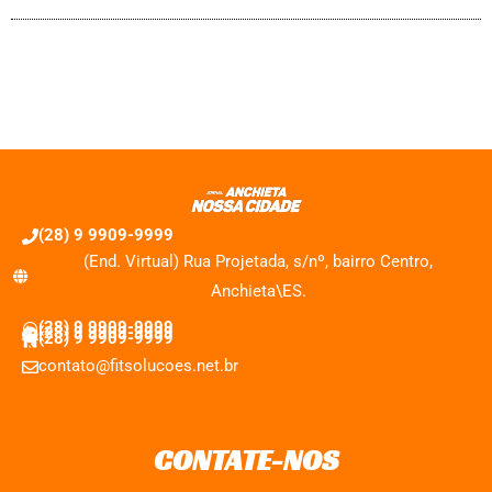
(28) 9 9909-9999
(End. Virtual) Rua Projetada, s/nº, bairro Centro,
Anchieta\ES.
(28) 9 9909-9999
(28) 9 9909-9999
(28) 9 9909-9999
contato@fitsolucoes.net.br
CONTATE-NOS