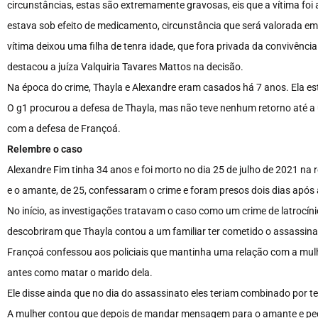
circunstâncias, estas são extremamente gravosas, eis que a vítima foi
estava sob efeito de medicamento, circunstância que será valorada em
vítima deixou uma filha de tenra idade, que fora privada da convivênc
destacou a juíza Valquiria Tavares Mattos na decisão.
Na época do crime, Thayla e Alexandre eram casados há 7 anos. Ela est
O g1 procurou a defesa de Thayla, mas não teve nenhum retorno até a
com a defesa de Françoá.
Relembre o caso
Alexandre Fim tinha 34 anos e foi morto no dia 25 de julho de 2021 na 
e o amante, de 25, confessaram o crime e foram presos dois dias após 
No início, as investigações tratavam o caso como um crime de latrocínio
descobriram que Thayla contou a um familiar ter cometido o assassi
Françoá confessou aos policiais que mantinha uma relação com a mul
antes como matar o marido dela.
Ele disse ainda que no dia do assassinato eles teriam combinado por te
A mulher contou que depois de mandar mensagem para o amante e pedi