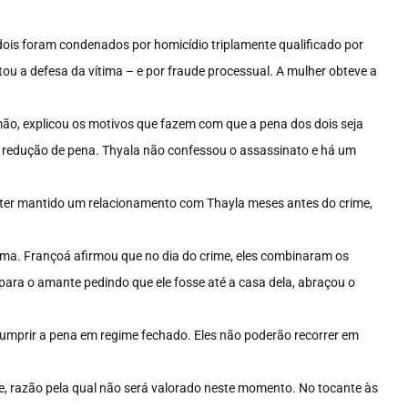
dois foram condenados por homicídio triplamente qualificado por
ltou a defesa da vítima – e por fraude processual. A mulher obteve a
imão, explicou os motivos que fazem com que a pena dos dois seja
az redução de pena. Thyala não confessou o assassinato e há um
u ter mantido um relacionamento com Thayla meses antes do crime,
ma. Françoá afirmou que no dia do crime, eles combinaram os
para o amante pedindo que ele fosse até a casa dela, abraçou o
 cumprir a pena em regime fechado. Eles não poderão recorrer em
ime, razão pela qual não será valorado neste momento. No tocante às