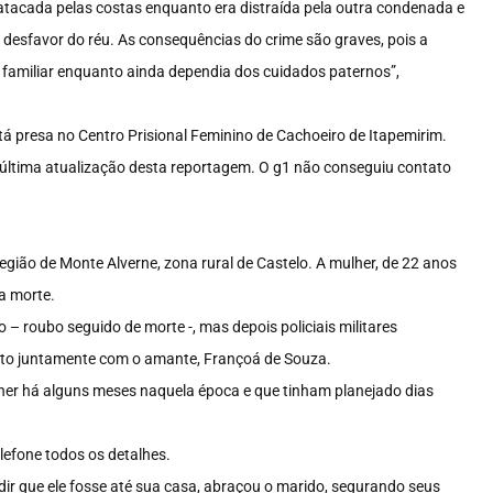
 atacada pelas costas enquanto era distraída pela outra condenada e
 desfavor do réu. As consequências do crime são graves, pois a
ia familiar enquanto ainda dependia dos cuidados paternos”,
á presa no Centro Prisional Feminino de Cachoeiro de Itapemirim.
 última atualização desta reportagem. O g1 não conseguiu contato
região de Monte Alverne, zona rural de Castelo. A mulher, de 22 anos
a morte.
 – roubo seguido de morte -, mas depois policiais militares
nato juntamente com o amante, Françoá de Souza.
her há alguns meses naquela época e que tinham planejado dias
lefone todos os detalhes.
r que ele fosse até sua casa, abraçou o marido, segurando seus