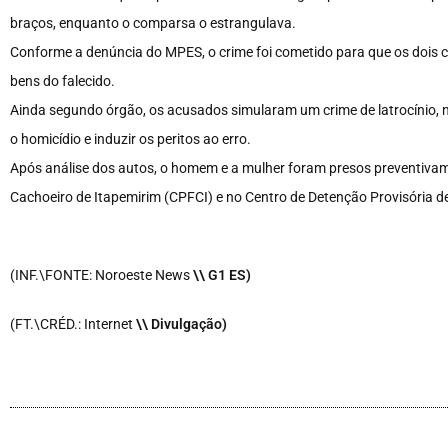
braços, enquanto o comparsa o estrangulava.
Conforme a denúncia do MPES, o crime foi cometido para que os dois 
bens do falecido.
Ainda segundo órgão, os acusados simularam um crime de latrocínio, n
o homicídio e induzir os peritos ao erro.
Após análise dos autos, o homem e a mulher foram presos preventivam
Cachoeiro de Itapemirim (CPFCI) e no Centro de Detenção Provisória d
(INF.\FONTE: Noroeste News
\
\ G1 ES)
(FT.\CRÉD.: Internet
\
\ Divulgação)