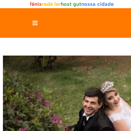
fênix
rede ler
host gut
nossa cidade