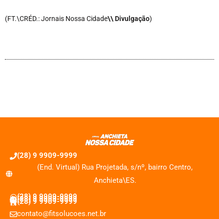
(FT.\CRÉD.: Jornais Nossa Cidade
\\ Divulgação
)
(28) 9 9909-9999
(End. Virtual) Rua Projetada, s/nº, bairro Centro,
Anchieta\ES.
(28) 9 9909-9999
(28) 9 9909-9999
(28) 9 9909-9999
contato@fitsolucoes.net.br