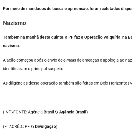
Por meio de mandados de busca e apreensão, foram coletados disposi
Nazismo
Também na manhã desta quinta, a PF faz a Operação Valquíria, na Ba
nazismo.
A ação começou após o envio de
e-mail
s de ameaças e apologia ao nazi
identificaram o principal suspeito.
As diligências dessa operação também são feitas em Belo Horizonte (
(INF.\FONTE: Agência Brasil
\\ Agência Brasil
)
(FT.\CRÉD.: PF
\\ Divulgação
)