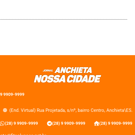
 9 9909-9999
(End. Virtual) Rua Projetada, s/nº, bairro Centro, Anchieta\ES.
(28) 9 9909-9999
(28) 9 9909-9999
(28) 9 9909-9999