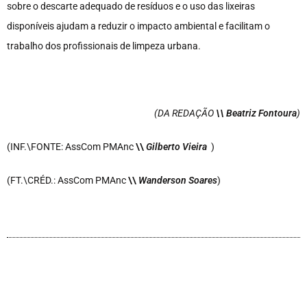
sobre o descarte adequado de resíduos e o uso das lixeiras
disponíveis ajudam a reduzir o impacto ambiental e facilitam o
trabalho dos profissionais de limpeza urbana.
(DA REDAÇÃO
\\ Beatriz Fontoura
)
(INF.\FONTE: AssCom PMAnc
\\
Gilberto Vieira
)
(FT.\CRÉD.: AssCom PMAnc
\\
Wanderson Soares
)