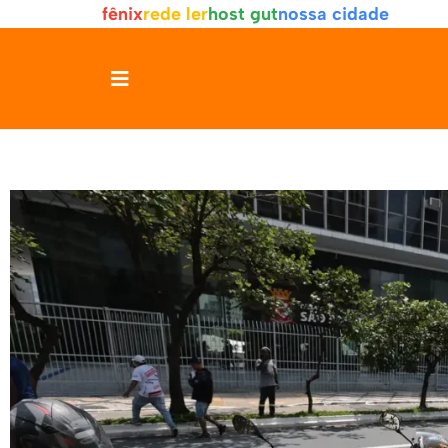
fênix
rede ler
host gut
nossa cidade