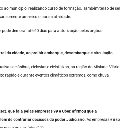
nto ao município, realizando curso de formação. Também terão de ser
ar somente um veículo para a atividade.
e pode demorar até 60 dias para autorização pelos órgãos
ntral da cidade, ao proibir embarque, desembarque e circulação
ivas de ônibus, ciclovias e ciclofaixas, na região do Minianel Viário
nsito rápido e durante eventos climáticos extremos, como chuva
ec), que fala pelas empresas 99 e Uber, afirmou que a
lém de contrariar decisões do poder Judiciário.
As empresas e irão
o nesta quinta-feira (11).