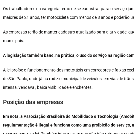
Os trabalhadores da categoria terão de se cadastrar para o serviço ju
maiores de 21 anos, ter motocicleta com menos de 8 anos e poderão us
As empresas terão de manter cadastro atualizado para a atividade, qu
municipais.
A legislação também bane, na prática, o uso do serviço na região ce
A lei proíbe o funcionamento dos mototáxis em corredores e faixas exclus
de São Paulo, onde já há rodízio municipal de veículos, em vias de trâ
intensa, vendaval, baixa visibilidade e enchentes.
Posição das empresas
Em nota, a Associação Brasileira de Mobilidade e Tecnologia (Amobit
regulamentação é ilegal e funciona como uma proibição do serviço, a
recorrer contra a lei. Também informaram que não irão retomar o serviç