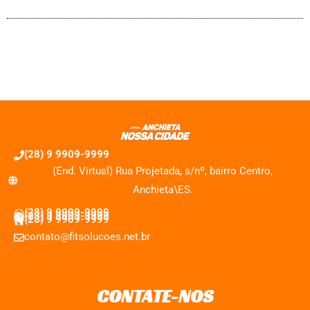
(28) 9 9909-9999
(End. Virtual) Rua Projetada, s/nº, bairro Centro,
Anchieta\ES.
(28) 9 9909-9999
(28) 9 9909-9999
(28) 9 9909-9999
contato@fitsolucoes.net.br
CONTATE-NOS