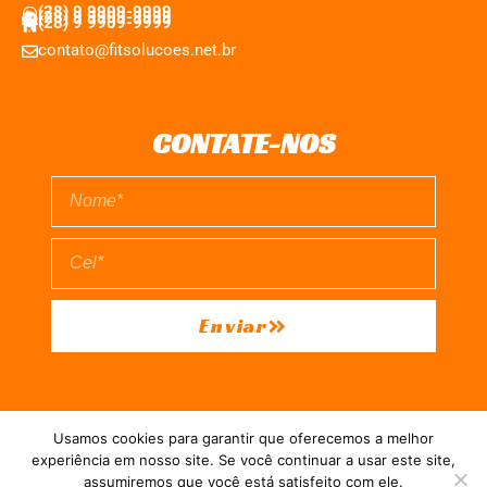
(28) 9 9909-9999
(28) 9 9909-9999
(28) 9 9909-9999
contato@fitsolucoes.net.br
CONTATE-NOS
Enviar
EXPEDIENTE
QUEM SOMOS
POLÍTICA DE PRIVACIDADE
Usamos cookies para garantir que oferecemos a melhor
TERMO DE USO
experiência em nosso site. Se você continuar a usar este site,
assumiremos que você está satisfeito com ele.