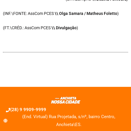
(INF.\FONTE: AssCom PCES
\\ Olga Samara / Matheus Foletto
)
(FT.\CRÉD.: AssCom PCES
\\ Divulgação
)
(28) 9 9909-9999
(End. Virtual) Rua Projetada, s/nº, bairro Centro,
Anchieta\ES.