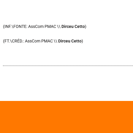
(INF.\FONTE: AssCom PMAC \\
Dirceu Cetto
)
(FT.\CRÉD.: AssCom PMAC \\
Dirceu Cetto
)