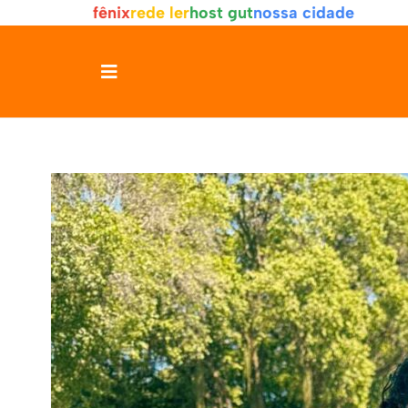
fênix
rede ler
host gut
nossa cidade