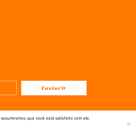
Enviar
 assumiremos que você está satisfeito com ele.
 = Hospedado em
hostgut.com.br