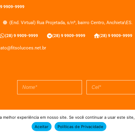
 9 9909-9999
(End. Virtual) Rua Projetada, s/nº, bairro Centro, Anchieta\ES.
(28) 9 9909-9999
(28) 9 9909-9999
(28) 9 9909-9999
ato@fitsolucoes.net.br
EXPEDIENTE
QUEM SOMOS
POLÍTICA DE PRIVACIDADE
TERMO DE USO
 melhor experiência em nosso site. Se você continuar a usar este site,
Aceitar
Políticas de Privacidade
uções = Atualizado pelo Consórcio de Agências: Kriativuz e Philadelphia