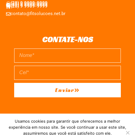
(28) 9 9909-9999
(28) 9 9909-9999
(28) 9 9909-9999
contato@fitsolucoes.net.br
CONTATE-NOS
Enviar
EXPEDIENTE
QUEM SOMOS
POLÍTICA DE PRIVACIDADE
Usamos cookies para garantir que oferecemos a melhor
TERMO DE USO
experiência em nosso site. Se você continuar a usar este site,
assumiremos que você está satisfeito com ele.