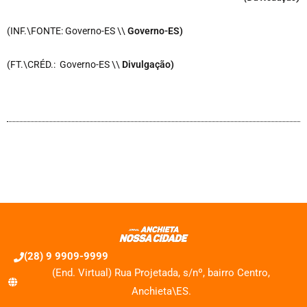
(INF.\FONTE: Governo-ES \\
Governo-ES)
(FT.\CRÉD.: Governo-ES \\
Divulgação)
(28) 9 9909-9999
(End. Virtual) Rua Projetada, s/nº, bairro Centro,
Anchieta\ES.