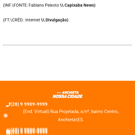
(INF.\FONTE: Fabiano Peixoto
\
\ Capixaba News)
(FT.\CRÉD.: Internet
\
\ Divulgação)
(28) 9 9909-9999
(End. Virtual) Rua Projetada, s/nº, bairro Centro,
Anchieta\ES.
(28) 9 9909-9999
(28) 9 9909-9999
(28) 9 9909-9999