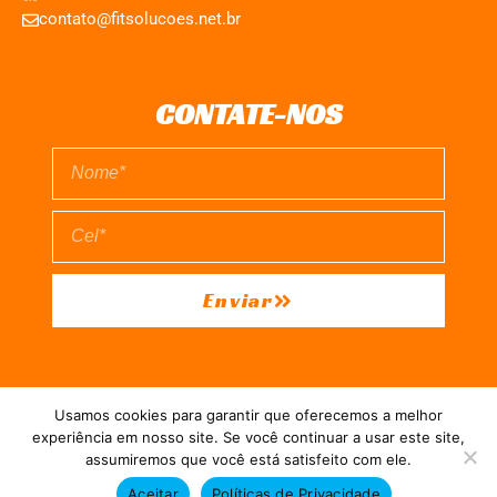
contato@fitsolucoes.net.br
CONTATE-NOS
Enviar
EXPEDIENTE
QUEM SOMOS
POLÍTICA DE PRIVACIDADE
Usamos cookies para garantir que oferecemos a melhor
TERMO DE USO
experiência em nosso site. Se você continuar a usar este site,
assumiremos que você está satisfeito com ele.
Direitos reservados à FIT Soluções = Atualizado pelo Consórcio de
Aceitar
Políticas de Privacidade