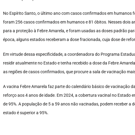
No Espírito Santo, o último ano com casos confirmados em humanos fo
foram 256 casos confirmados em humanos e 81 óbitos. Nesses dois ano
para a proteção à Febre Amarela, e foram usadas as doses padrão para
época, alguns estados receberam a dose fracionada, cuja dose de reforç
Em virtude dessa especificidade, a coordenadora do Programa Estadual
residir atualmente no Estado e tenha recebido a dose da Febre Amarel
as regiões de casos confirmados, que procure a sala de vacinação mais
A vacina Febre Amarela faz parte do calendário básico de vacinação 
reforço aos 4 anos de idade. Em 2024, a cobertura vacinal no Estado 
de 95%. A população de 5 a 59 anos não vacinadas, podem receber a do
estado é superior a 95%.