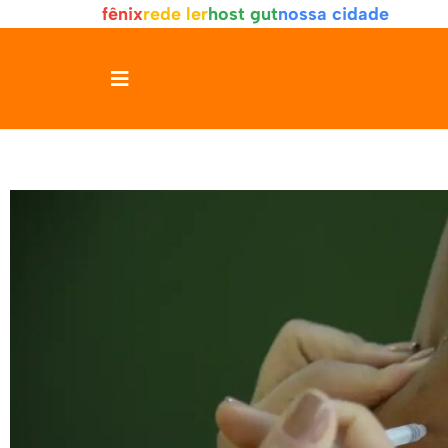
fênix
rede ler
host gut
nossa cidade