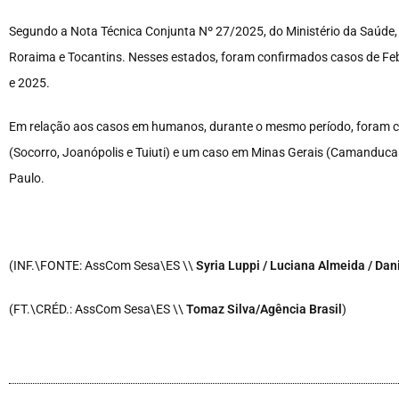
Segundo a Nota Técnica Conjunta Nº 27/2025, do Ministério da Saúde, 
Roraima e Tocantins. Nesses estados, foram confirmados casos de F
e 2025.
Em relação aos casos em humanos, durante o mesmo período, foram c
(Socorro, Joanópolis e Tuiuti) e um caso em Minas Gerais (Camanducai
Paulo.
(INF.\FONTE: AssCom Sesa\ES \\
Syria Luppi / Luciana Almeida / Dan
(FT.\CRÉD.: AssCom Sesa\ES \\
Tomaz Silva/Agência Brasil
)