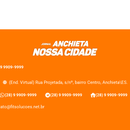
 9 9909-9999
(End. Virtual) Rua Projetada, s/nº, bairro Centro, Anchieta\ES.
(28) 9 9909-9999
(28) 9 9909-9999
(28) 9 9909-9999
ato@fitsolucoes.net.br