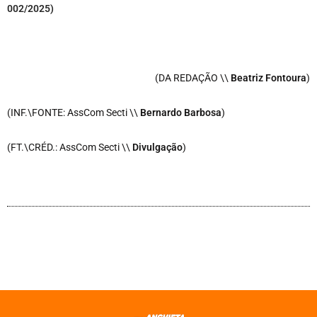
002/2025)
(DA REDAÇÃO \\
Beatriz Fontoura
)
(INF.\FONTE: AssCom Secti \\
Bernardo Barbosa
)
(FT.\CRÉD.: AssCom Secti \\
Divulgação
)