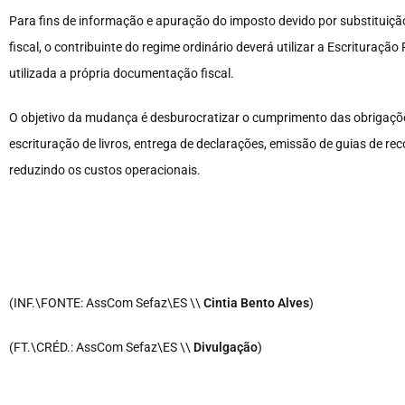
Para fins de informação e apuração do imposto devido por substituição
fiscal, o contribuinte do regime ordinário deverá utilizar a Escrituração
utilizada a própria documentação fiscal.
O objetivo da mudança é desburocratizar o cumprimento das obrigaçõe
escrituração de livros, entrega de declarações, emissão de guias de re
reduzindo os custos operacionais.
(INF.\FONTE: AssCom Sefaz\ES \\
Cintia Bento Alves
)
(FT.\CRÉD.: AssCom Sefaz\ES \\
Divulgação
)