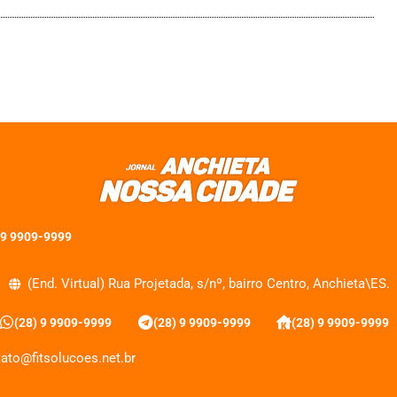
 9 9909-9999
(End. Virtual) Rua Projetada, s/nº, bairro Centro, Anchieta\ES.
(28) 9 9909-9999
(28) 9 9909-9999
(28) 9 9909-9999
ato@fitsolucoes.net.br