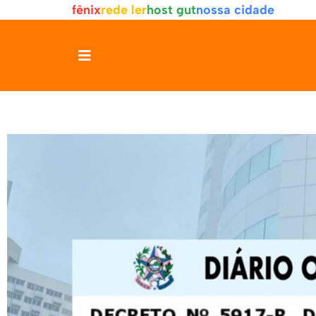
fênix
rede ler
host gut
nossa cidade