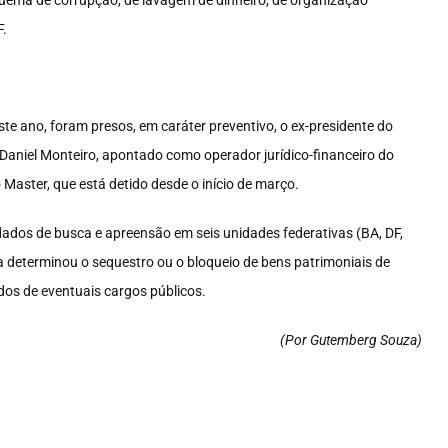
quema de corrupção, de lavagem de dinheiro, de organização
F.
te ano, foram presos, em caráter preventivo, o ex-presidente do
 Daniel Monteiro, apontado como operador jurídico-financeiro do
aster, que está detido desde o início de março.
ados de busca e apreensão em seis unidades federativas (BA, DF,
ça determinou o sequestro ou o bloqueio de bens patrimoniais de
ados de eventuais cargos públicos.
(Por Gutemberg Souza
)