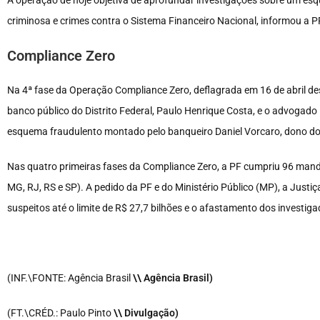
A operação de hoje objetiva de aprofundar investigações sobre um es
criminosa e crimes contra o Sistema Financeiro Nacional, informou a P
Compliance Zero
Na 4ª fase da Operação Compliance Zero, deflagrada em 16 de abril des
banco público do Distrito Federal, Paulo Henrique Costa, e o advogado
esquema fraudulento montado pelo banqueiro Daniel Vorcaro, dono do M
Nas quatro primeiras fases da Compliance Zero, a PF cumpriu 96 mand
MG, RJ, RS e SP). A pedido da PF e do Ministério Público (MP), a Justi
suspeitos até o limite de R$ 27,7 bilhões e o afastamento dos investig
(INF.\FONTE: Agência Brasil
\\ Agência Brasil)
(FT.\CRÉD.: Paulo Pinto
\\ Divulgação)