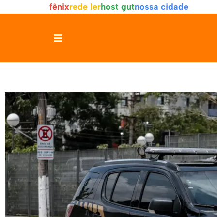
fênix
rede ler
host gut
nossa cidade