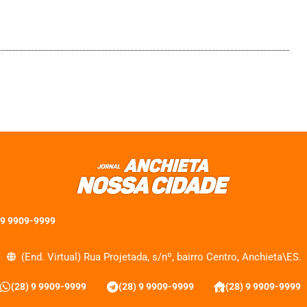
 9 9909-9999
(End. Virtual) Rua Projetada, s/nº, bairro Centro, Anchieta\ES.
(28) 9 9909-9999
(28) 9 9909-9999
(28) 9 9909-9999