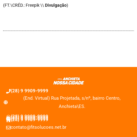
(FT.\CRÉD.: Freepik \\
Divulgação
)
(28) 9 9909-9999
(End. Virtual) Rua Projetada, s/nº, bairro Centro,
Anchieta\ES.
(28) 9 9909-9999
(28) 9 9909-9999
(28) 9 9909-9999
contato@fitsolucoes.net.br