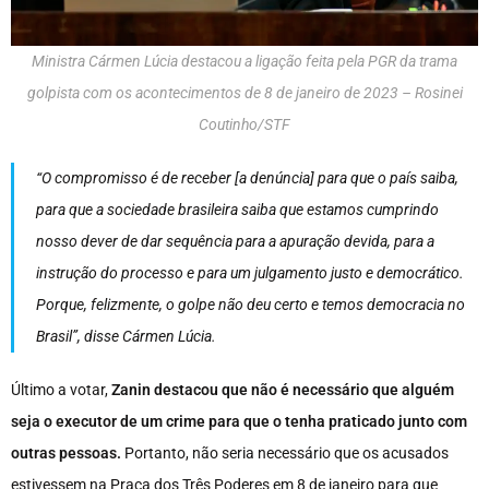
Ministra Cármen Lúcia destacou a ligação feita pela PGR da trama
golpista com os acontecimentos de 8 de janeiro de 2023 – Rosinei
Coutinho/STF
“O compromisso é de receber [a denúncia] para que o país saiba,
para que a sociedade brasileira saiba que estamos cumprindo
nosso dever de dar sequência para a apuração devida, para a
instrução do processo e para um julgamento justo e democrático.
Porque, felizmente, o golpe não deu certo e temos democracia no
Brasil”, disse Cármen Lúcia.
Último a votar,
Zanin destacou que não é necessário que alguém
seja o executor de um crime para que o tenha praticado junto com
outras pessoas.
Portanto, não seria necessário que os acusados
estivessem na Praça dos Três Poderes em 8 de janeiro para que