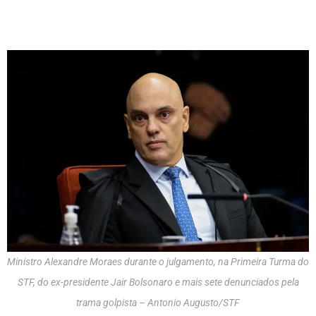
Ministro Alexandre Moraes durante o julgamento, na Primeira Turma do
STF, do ex-presidente Jair Bolsonaro e mais sete denunciados pela
trama golpista – Antonio Augusto/STF