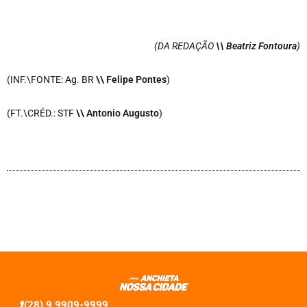
(DA REDAÇÃO
\\ Beatriz Fontoura
)
(INF.\FONTE: Ag. BR
\\ Felipe Pontes
)
(FT.\CRÉD.: STF
\\ Antonio Augusto
)
(28) 9 9909-9999