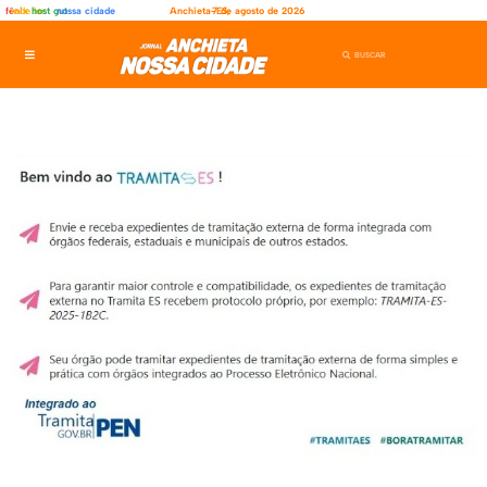
fênix
rede ler
host gut
nossa cidade
Anchieta-ES,
7 de agosto de 2026