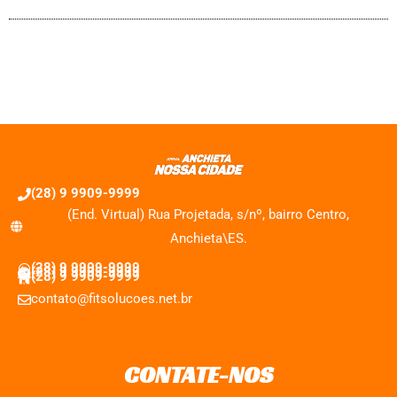
(28) 9 9909-9999
(End. Virtual) Rua Projetada, s/nº, bairro Centro,
Anchieta\ES.
(28) 9 9909-9999
(28) 9 9909-9999
(28) 9 9909-9999
contato@fitsolucoes.net.br
CONTATE-NOS