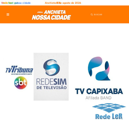
fênix
rede ler
host gut
nossa cidade
Anchieta-ES,
8 de agosto de 2026