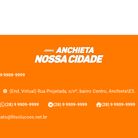
 9 9909-9999
(End. Virtual) Rua Projetada, s/nº, bairro Centro, Anchieta\ES.
(28) 9 9909-9999
(28) 9 9909-9999
(28) 9 9909-9999
ato@fitsolucoes.net.br