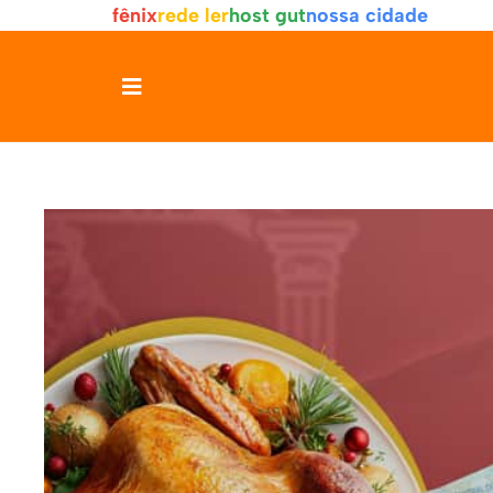
fênix
rede ler
host gut
nossa cidade