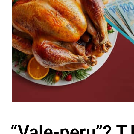
“Vale-peru”? T