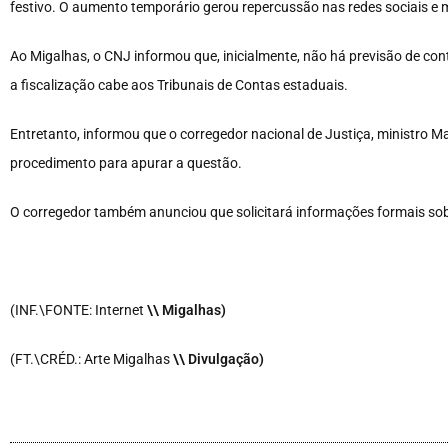
festivo. O aumento temporário gerou repercussão nas redes sociais e
Ao Migalhas, o CNJ informou que, inicialmente, não há previsão de con
a fiscalização cabe aos Tribunais de Contas estaduais.
Entretanto, informou que o corregedor nacional de Justiça, ministro 
procedimento para apurar a questão.
O corregedor também anunciou que solicitará informações formais so
(INF.\FONTE: Internet
\
\ Migalhas)
(FT.\CRÉD.: Arte Migalhas
\
\ Divulgação)