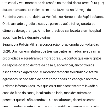
Um casal viveu momentos de tensão na manhã desta terça-feira (17)
durante um assalto violento em uma fazenda no Córrego da
Bandeira, zona rural de Nova Venécia, no Noroeste do Espírito Santo.
O trio armado agrediu o casal, e parte da ação foi registrada por
câmeras de segurança. A mulher precisou ser levada a um hospital,
após ficar ferida durante o crime.
Segundo a Polícia Militar, a corporação foi acionada por volta das
5h20. Um homem relatou que três suspeitos armados invadiram a
propriedade e agrediram os moradores. Ele contou que ouviu gritos
da esposa do lado de fora da casa e, ao verificar, encontrou os
assaltantes a agredindo. O morador também foi rendido e sofreu
agressões, sendo atingido com coronhadas na cabeça e no tórax.
A vítima informou aos PMs que os criminosos tentaram invadir a
casa do filho do casal, localizada ao lado, mas desistiram ao
perceber que ele não acordava. Os assaltantes, descritos como
encapuzados, sendo dois de estatura média e magros, e o terceiro