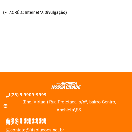
(FT.\CRÉD.: Internet
\
\ Divulgação)
(28) 9 9909-9999
(End. Virtual) Rua Projetada, s/nº, bairro Centro,
Anchieta\ES.
(28) 9 9909-9999
(28) 9 9909-9999
(28) 9 9909-9999
contato@fitsolucoes.net.br