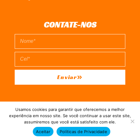
CONTATE-NOS
Enviar
EXPEDIENTE
QUEM SOMOS
POLÍTICA DE PRIVACIDADE
Usamos cookies para garantir que oferecemos a melhor
TERMO DE USO
experiência em nosso site. Se você continuar a usar este site,
assumiremos que você está satisfeito com ele.
Direitos reservados à FIT Soluções = Atualizado pelo Consórcio de
Aceitar
Políticas de Privacidade
Agências: Kriativuz e Philadelphia = Hospedado em
hostgut.com.br